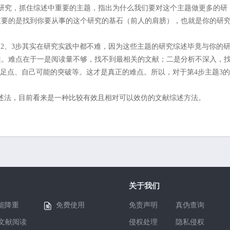
研究，抓住综述中重要的主题，指出为什么我们要对这个主题做更多的研
重要的是找到你要从事的这个研究的基石（前人的肩膀），也就是你的研
、2、3步其实在研究实践中都不难，因为这些主题的研究综述毕竟与你的
述。难点在于一是阅读量不够，找不到最相关的文献；二是分析不深入，
立足点、自己可能的突破等。这才是真正的难点。所以，对于第4步主题3的
综述法，目前看来是一种比较有效且相对可以效仿的文献综述方法。
关于我们
能降重
免费使用
免责声明
真伪查询
I文献阅读
侵权处理
隐私侵权