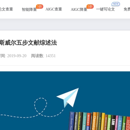
5折
5折
论文查重
AIGC查重
一键写论文
免
智能降重
AIGC降重
斯威尔五步文献综述法
时间
: 2019-09-20
阅读数
: 14351