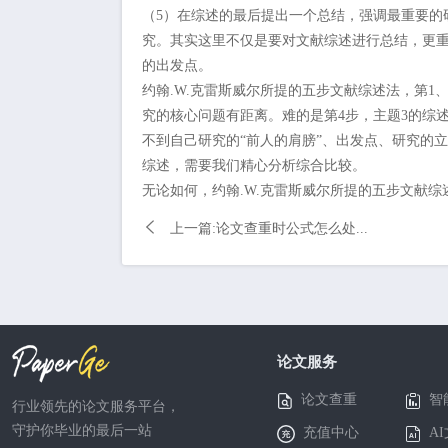
（5）在综述的最后提出一个总结，强调最重要的
究。其实这里不仅是要对文献综述进行总结，更
的出发点。
约翰.W.克雷斯威尔所提的五步文献综述法，第1
究的核心问题有距离。难的是第4步，主题3的综
不到自己研究的“前人的肩膀”、出发点、研究的
综述，需要我们精心分析综合比较。
无论如何，约翰.W.克雷斯威尔所提的五步文献

上一篇:论文查重时公式怎么处...
论文服务
论文查重
智
行业领先的论文服务平台，
守护你毕业的最后一站
充值中心
A