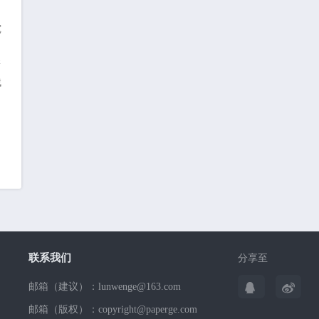
究
研
找
联系我们
分享至
邮箱（建议）：lunwenge@163.com
邮箱（版权）：copyright@paperge.com